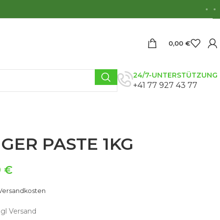
0,00
€
24/7-UNTERSTÜTZUNG
+41 77 927 43 77
NGER PASTE 1KG
9
€
Versandkosten
zgl Versand