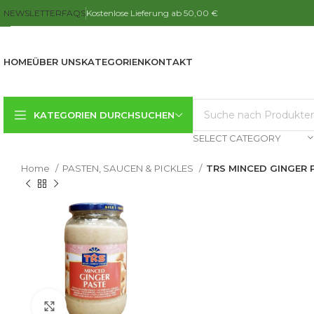
NEWSLETTER
FAQS
Kostenlose Lieferung ab 50,00 €
HOME
ÜBER UNS
KATEGORIEN
KONTAKT
KATEGORIEN DURCHSUCHEN
SELECT CATEGORY
Home
PASTEN, SAUCEN & PICKLES
TRS MINCED GINGER 
Click to enlarge