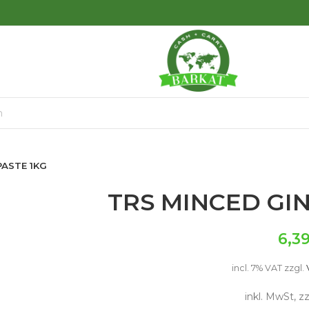
PASTE 1KG
TRS MINCED GI
6,3
incl. 7% VAT
zzgl.
inkl. MwSt, z