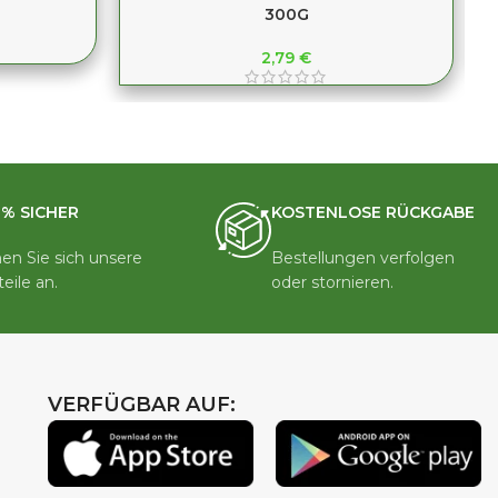
300G
2,79
€
0% SICHER
KOSTENLOSE RÜCKGABE
en Sie sich unsere
Bestellungen verfolgen
teile an.
oder stornieren.
VERFÜGBAR AUF: