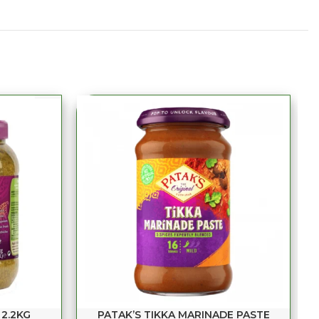
S
 2.2KG
PATAK’S TIKKA MARINADE PASTE