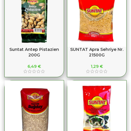
Suntat Antep Pistazien
SUNTAT Apra Sehriye Nr.
200G
21500G
6,49
€
1,29
€