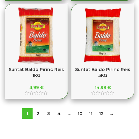
Suntat Baldo Pirinc Reis
Suntat Baldo Pirinc Reis
1KG
5KG
3,99
€
14,99
€
1
2
3
4
…
10
11
12
→