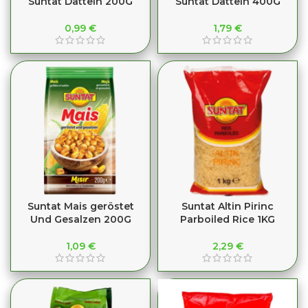
Suntat Datteln 200G
Suntat Datteln 400G
0,99
€
1,79
€
Suntat Mais geröstet
Suntat Altin Pirinc
Und Gesalzen 200G
Parboiled Rice 1KG
1,09
€
2,29
€