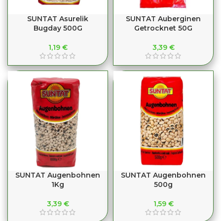
SUNTAT Asurelik
SUNTAT Auberginen
Bugday 500G
Getrocknet 50G
1,19
€
3,39
€
SUNTAT Augenbohnen
SUNTAT Augenbohnen
1Kg
500g
3,39
€
1,59
€