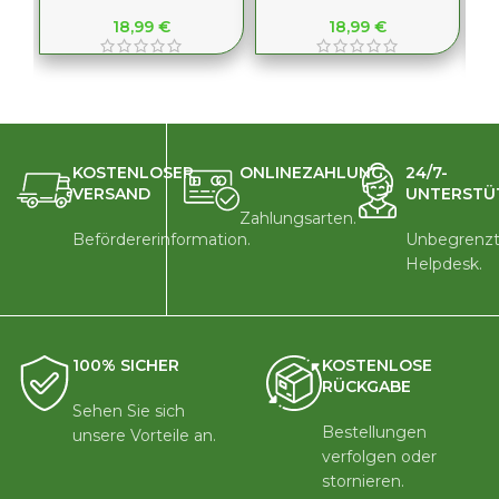
18,99
€
18,99
€
KOSTENLOSER
ONLINEZAHLUNG
24/7-
VERSAND
UNTERSTÜ
Zahlungsarten.
Befördererinformation.
Unbegrenzt
Helpdesk.
100% SICHER
KOSTENLOSE
RÜCKGABE
Sehen Sie sich
Bestellungen
unsere Vorteile an.
verfolgen oder
stornieren.