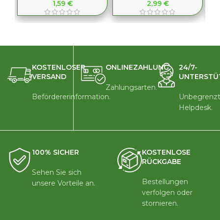
1,59
€
2,99
€
KOSTENLOSER
ONLINEZAHLUNG
24/7-
VERSAND
UNTERSTÜ
Zahlungsarten.
Befördererinformation.
Unbegrenzt
Helpdesk.
100% SICHER
KOSTENLOSE
RÜCKGABE
Sehen Sie sich
Bestellungen
unsere Vorteile an.
verfolgen oder
stornieren.