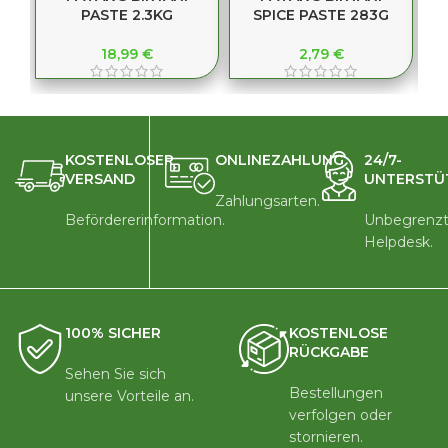
PASTE 2.3KG
SPICE PASTE 283G
18,99
€
2,79
€
KOSTENLOSER
ONLINEZAHLUNG
24/7-
VERSAND
UNTERSTÜ
Zahlungsarten.
Befördererinformation.
Unbegrenzt
Helpdesk.
100% SICHER
KOSTENLOSE
RÜCKGABE
Sehen Sie sich
Bestellungen
unsere Vorteile an.
verfolgen oder
stornieren.