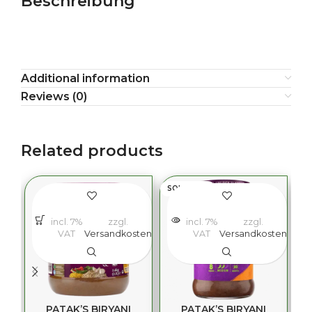
Beschreibung
Additional information
Reviews (0)
Related products
SOLD OUT
incl. 7%
zzgl.
incl. 7%
zzgl.
VAT
Versandkosten
VAT
Versandkosten
PATAK’S BIRYANI
PATAK’S BIRYANI
P