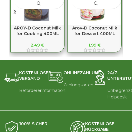
AROY-D Coconut Milk
Aroy-D Coconut Milk
A
for Cooking 400ML
for Dessert 400ML
2,49
€
1,99
€
KOSTENLOSER
ONLINEZAHLUNG
24/7-
VERSAND
UNTERSTÜ
Zahlungsarten.
Befördererinformation.
Unbegrenzt
Helpdesk.
100% SICHER
KOSTENLOSE
RÜCKGABE