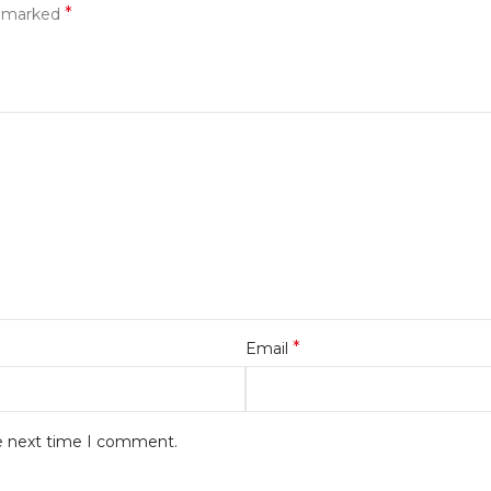
*
e marked
*
Email
he next time I comment.