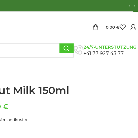
0,00
€
24/7-UNTERSTÜTZUNG
+41 77 927 43 77
t Milk 150ml
9
€
Versandkosten