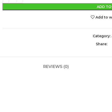
ADD TO
Add to w
Category:
Share:
REVIEWS (0)