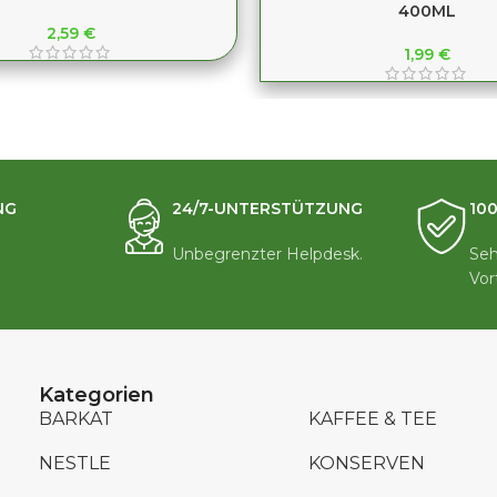
400ML
2,59
€
1,99
€
NG
24/7-UNTERSTÜTZUNG
10
Unbegrenzter Helpdesk.
Seh
Vor
Kategorien
BARKAT
KAFFEE & TEE
NESTLE
KONSERVEN