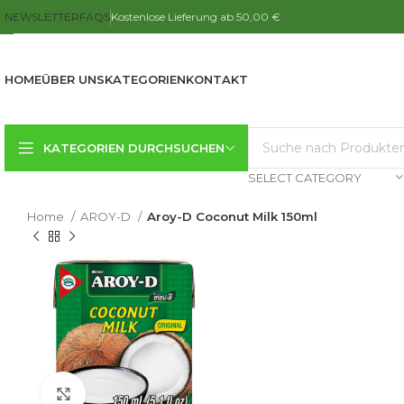
NEWSLETTER
FAQS
Kostenlose Lieferung ab 50,00 €
HOME
ÜBER UNS
KATEGORIEN
KONTAKT
KATEGORIEN DURCHSUCHEN
SELECT CATEGORY
Home
AROY-D
Aroy-D Coconut Milk 150ml
Click to enlarge