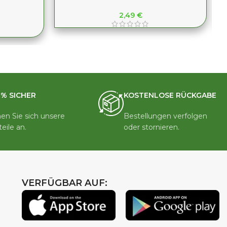
2,49
€
0% SICHER
KOSTENLOSE RÜCKGABE
en Sie sich unsere
Bestellungen verfolgen
teile an.
oder stornieren.
VERFÜGBAR AUF: