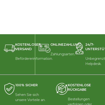
KOSTENLOSER
ONLINEZAHLUNG
24/7-
VERSAND
UNTERSTÜ
Zahlungsarten.
Befördererinformation.
Unbegrenzt
Helpdesk.
100% SICHER
KOSTENLOSE
RÜCKGABE
Sehen Sie sich
Bestellungen
unsere Vorteile an.
verfolgen oder