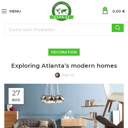
0
MENU
0,00
€
DECORATION
Exploring Atlanta’s modern homes
Admin
27
AUG