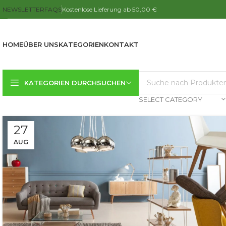
NEWSLETTER
FAQS
Kostenlose Lieferung ab 50,00 €
HOME
ÜBER UNS
KATEGORIEN
KONTAKT
KATEGORIEN DURCHSUCHEN
SELECT CATEGORY
27
AUG