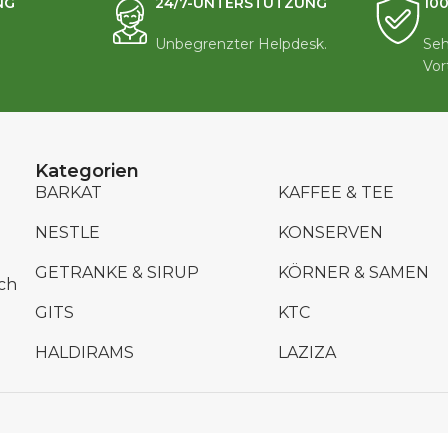
NG
24/7-UNTERSTÜTZUNG
10
Unbegrenzter Helpdesk.
Seh
Vor
Kategorien
BARKAT
KAFFEE & TEE
NESTLE
KONSERVEN
GETRANKE & SIRUP
KÖRNER & SAMEN
ch
GITS
KTC
HALDIRAMS
LAZIZA
ht © 2024 Barkat Enterprises GmbH. Developed by DE Media So