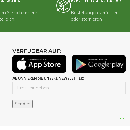
0% SICHER
KOSTENLOSE RÜCKGABE
en Sie sich unsere
Bestellungen verfolgen
teile an.
oder stornieren.
VERFÜGBAR AUF:
ABONNIEREN SIE UNSERE NEWSLETTER:
lutions.