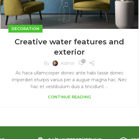
DECORATION
Creative water features and
exterior
0
By
Admin
Ac haca ullamcorper donec ante habi tasse donec
imperdiet eturpis varius per a augue magna hac. Nec
hac et vestibulum duis a tincidunt ...
CONTINUE READING