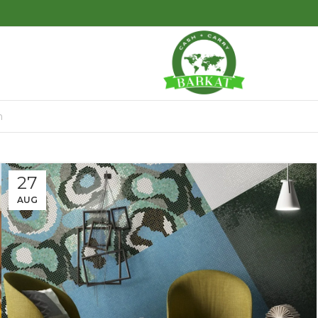
27
AUG