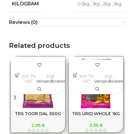
KILOGRAM
0.5kg
,
1kg
,
2kg
,
5kg
Reviews (0)
Related products
incl. 7%
zzgl.
incl. 7%
zzgl.
VAT
Versandkosten
VAT
Versandkosten
TRS TOOR DAL 500G
TRS URID WHOLE 1KG
2,99
€
3,99
€