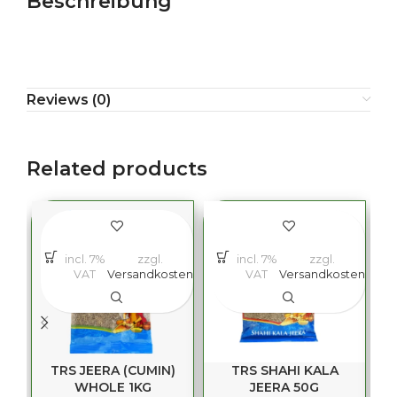
Beschreibung
Reviews (0)
Related products
incl. 7%
zzgl.
incl. 7%
zzgl.
VAT
Versandkosten
VAT
Versandkosten
TRS JEERA (CUMIN)
TRS SHAHI KALA
T
WHOLE 1KG
JEERA 50G