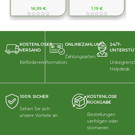
16,99
€
1,19
€
KOSTENLOSER
ONLINEZAHLUNG
24/7-
VERSAND
UNTERSTÜ
Zahlungsarten.
Befördererinformation.
Unbegrenzt
Helpdesk.
100% SICHER
KOSTENLOSE
RÜCKGABE
Sehen Sie sich
Bestellungen
unsere Vorteile an.
verfolgen oder
stornieren.