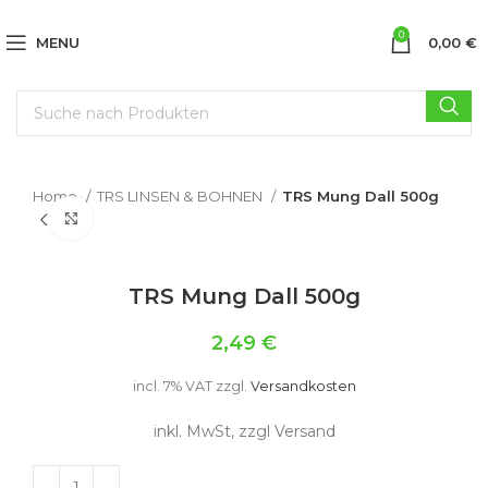
0
MENU
0,00
€
Home
TRS LINSEN & BOHNEN
TRS Mung Dall 500g
Click to enlarge
TRS Mung Dall 500g
2,49
€
incl. 7% VAT
zzgl.
Versandkosten
inkl. MwSt, zzgl Versand