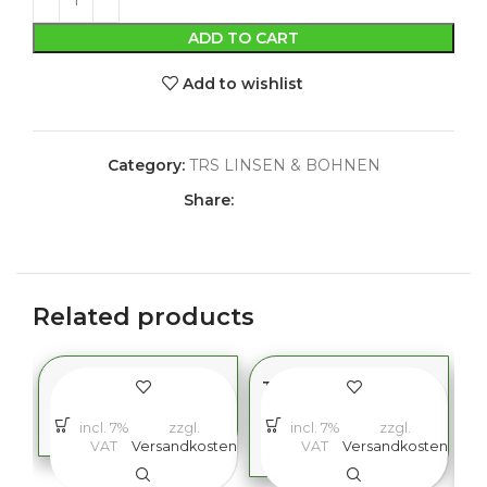
ADD TO CART
Add to wishlist
Category:
TRS LINSEN & BOHNEN
Share:
Related products
TRS URID DAL 500G
TRS URID DAL CHILKA
0.5KG
incl. 7%
1,99
€
zzgl.
incl. 7%
zzgl.
VAT
Versandkosten
VAT
Versandkosten
1,49
€