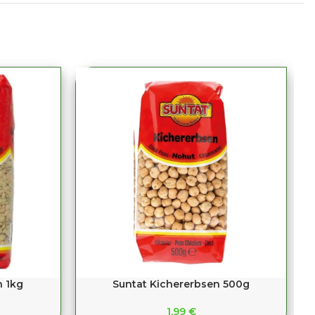
 1kg
Suntat Kichererbsen 500g
1,99
€