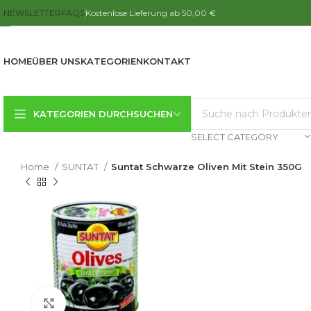
NEWSLETTER
FAQS
Kostenlose Lieferung ab 50,00 €
HOME
ÜBER UNS
KATEGORIEN
KONTAKT
KATEGORIEN DURCHSUCHEN
SELECT CATEGORY
Home
SUNTAT
Suntat Schwarze Oliven Mit Stein 350G
Click to enlarge