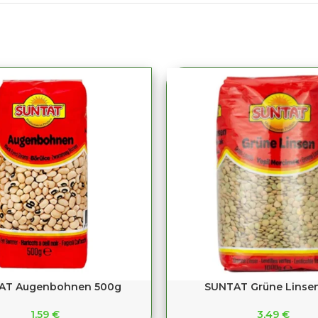
AT Augenbohnen 500g
SUNTAT Grüne Linsen
1,59
€
3,49
€