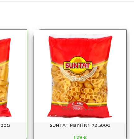
500G
SUNTAT Manti Nr. 72 500G
1,29
€