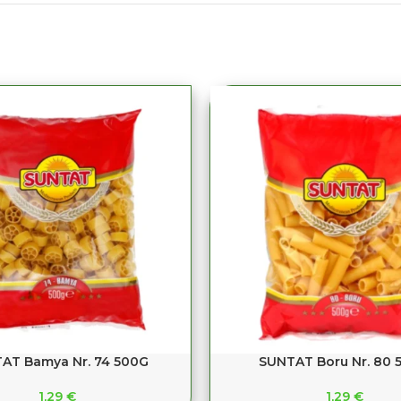
AT Bamya Nr. 74 500G
SUNTAT Boru Nr. 80 
1,29
€
1,29
€