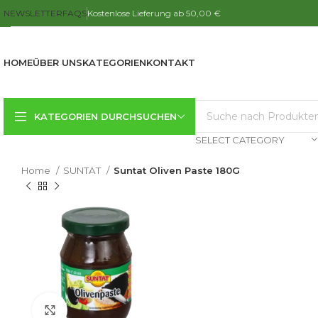
NEWSLETTER
FAQS
Kostenlose Lieferung ab 50,00 €
HOME
ÜBER UNS
KATEGORIEN
KONTAKT
KATEGORIEN DURCHSUCHEN
SELECT CATEGORY
Home
SUNTAT
Suntat Oliven Paste 180G
Click to enlarge