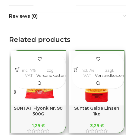
Reviews (0)
Related products
incl. 7%
zzgl.
incl. 7%
zzgl.
VAT
Versandkosten
VAT
Versandkosten
SUNTAT Fiyonk Nr. 90
Suntat Gelbe Linsen
500G
1kg
1,29
€
3,29
€