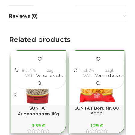
Reviews (0)
Related products
incl. 7%
zzgl.
incl. 7%
zzgl.
VAT
Versandkosten
VAT
Versandkosten
SUNTAT
SUNTAT Boru Nr. 80
S
Augenbohnen 1Kg
500G
3,39
€
1,29
€