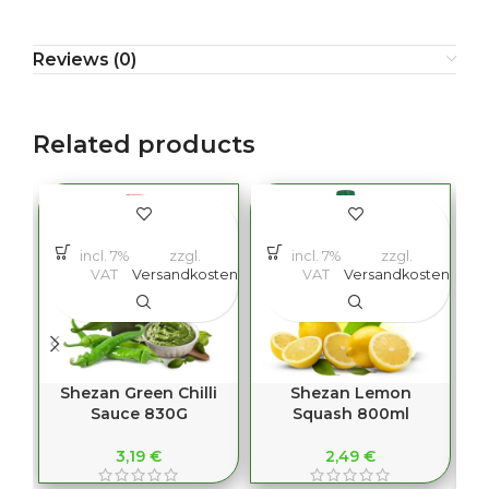
Reviews (0)
Related products
S
incl. 7%
zzgl.
incl. 7%
zzgl.
VAT
Versandkosten
VAT
Versandkosten
Shezan Green Chilli
Shezan Lemon
Sauce 830G
Squash 800ml
(
3,19
€
2,49
€