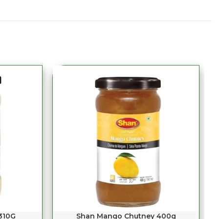
310G
Shan Mango Chutney 400g