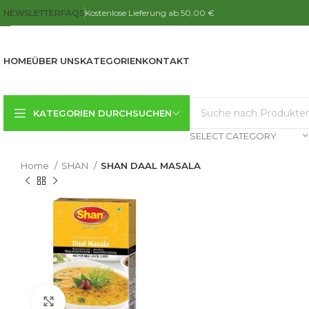
NEWSLETTER
FAQS
Kostenlose Lieferung ab 50,00 €
HOME
ÜBER UNS
KATEGORIEN
KONTAKT
KATEGORIEN DURCHSUCHEN
SELECT CATEGORY
Home
SHAN
SHAN DAAL MASALA
Click to enlarge