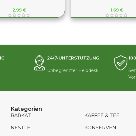
2,99
€
1,69
€
NG
24/7-UNTERSTÜTZUNG
10
Unbegrenzter Helpdesk.
Seh
Vor
Kategorien
BARKAT
KAFFEE & TEE
NESTLE
KONSERVEN