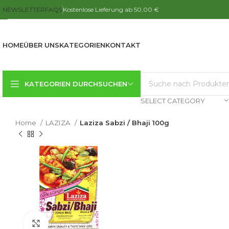
NEWSLETTER
FAQS
Kostenlose Lieferung ab 50,00 €
HOME
ÜBER UNS
KATEGORIEN
KONTAKT
KATEGORIEN DURCHSUCHEN
SELECT CATEGORY
Home
LAZIZA
Laziza Sabzi / Bhaji 100g
Click to enlarge