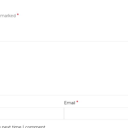
*
e marked
*
Email
he next time I comment.