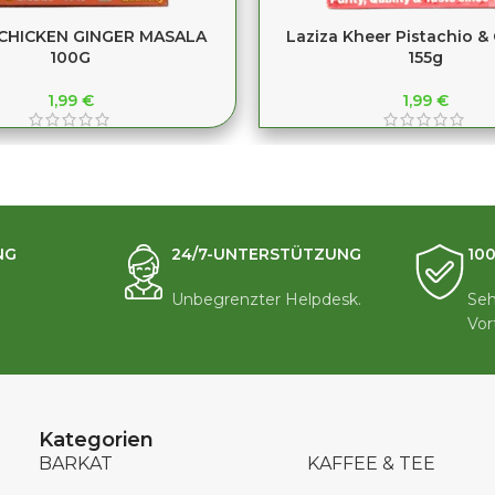
 CHICKEN GINGER MASALA
Laziza Kheer Pistachio &
100G
155g
1,99
€
1,99
€
NG
24/7-UNTERSTÜTZUNG
10
Unbegrenzter Helpdesk.
Seh
Vor
Kategorien
BARKAT
KAFFEE & TEE