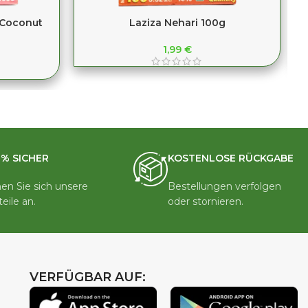
 Coconut
Laziza Nehari 100g
1,99
€
0% SICHER
KOSTENLOSE RÜCKGABE
en Sie sich unsere
Bestellungen verfolgen
teile an.
oder stornieren.
VERFÜGBAR AUF: