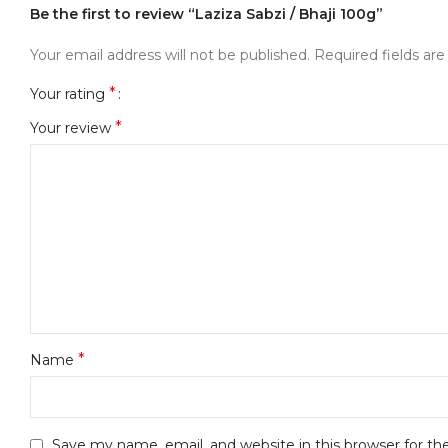
Be the first to review “Laziza Sabzi / Bhaji 100g”
Your email address will not be published.
Required fields ar
*
Your rating
*
Your review
*
Name
Save my name, email, and website in this browser for t