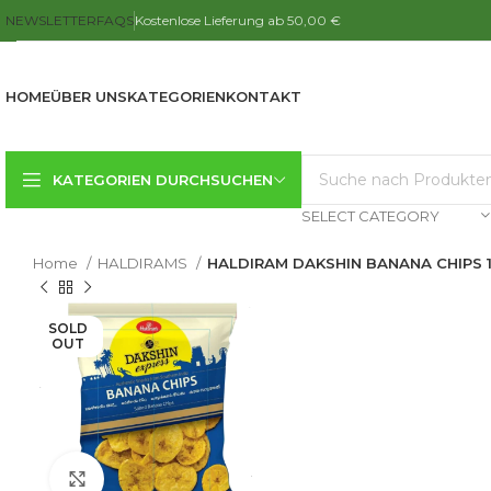
NEWSLETTER
FAQS
Kostenlose Lieferung ab 50,00 €
HOME
ÜBER UNS
KATEGORIEN
KONTAKT
KATEGORIEN DURCHSUCHEN
SELECT CATEGORY
Home
HALDIRAMS
HALDIRAM DAKSHIN BANANA CHIPS 
SOLD
OUT
Click to enlarge