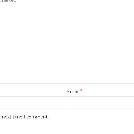
*
e marked
*
Email
he next time I comment.