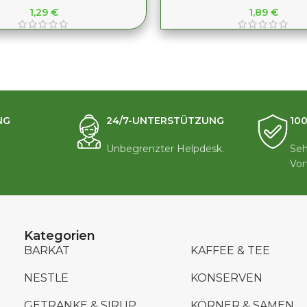
1,29
€
1,89
€
NG
24/7-UNTERSTÜTZUNG
10
Unbegrenzter Helpdesk.
Seh
Vor
Kategorien
BARKAT
KAFFEE & TEE
NESTLE
KONSERVEN
GETRANKE & SIRUP
KÖRNER & SAMEN