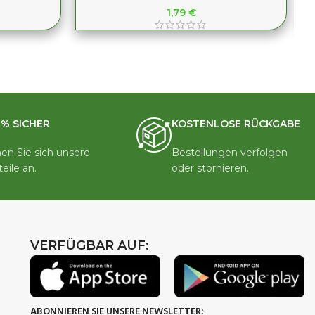
1,79
€
0% SICHER
KOSTENLOSE RÜCKGABE
en Sie sich unsere
Bestellungen verfolgen
teile an.
oder stornieren.
VERFÜGBAR AUF:
ABONNIEREN SIE UNSERE NEWSLETTER: