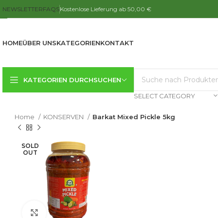
NEWSLETTER
FAQS
Kostenlose Lieferung ab 50,00 €
HOME
ÜBER UNS
KATEGORIEN
KONTAKT
KATEGORIEN DURCHSUCHEN
SELECT CATEGORY
Home
KONSERVEN
Barkat Mixed Pickle 5kg
SOLD
OUT
Click to enlarge