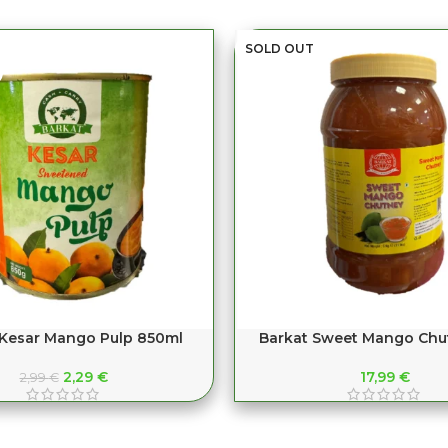
SOLD OUT
 Kesar Mango Pulp 850ml
Barkat Sweet Mango Chu
2,29
€
17,99
€
2,99
€