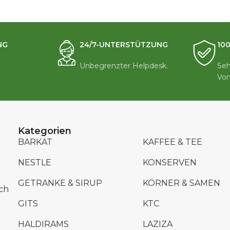
NG
24/7-UNTERSTÜTZUNG
10
Unbegrenzter Helpdesk.
Seh
Vor
Kategorien
BARKAT
KAFFEE & TEE
NESTLE
KONSERVEN
GETRANKE & SIRUP
KÖRNER & SAMEN
ch
GITS
KTC
HALDIRAMS
LAZIZA